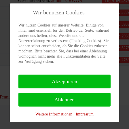
Geschrieben von:
adminTCRWGB
Zugriffe: 437
Wir benutzen Cookies
Geschrieben von:
adminTCRWGB
Zugriffe: 388
Geschrieben von:
adminTCRWGB
Zugriffe: 393
Wir nutzen Cookies auf unserer Website. Einige von
ihnen sind essenziell für den Betrieb der Seite, während
andere uns helfen, diese Website und die
Geschrieben von:
adminTCRWGB
Zugriffe: 296
Nutzererfahrung zu verbessern (Tracking Cookies). Sie
können selbst entscheiden, ob Sie die Cookies zulassen
Geschrieben von:
adminTCRWGB
Zugriffe: 327
möchten. Bitte beachten Sie, dass bei einer Ablehnung
womöglich nicht mehr alle Funktionalitäten der Seite
Geschrieben von:
adminTCRWGB
Zugriffe: 276
zur Verfügung stehen.
Akzeptieren
Tennisplätze
Platzbelegung
Ablehnen
Weitere Informationen
Impressum