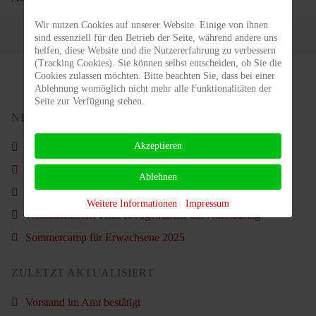
Wir nutzen Cookies auf unserer Website. Einige von ihnen
sind essenziell für den Betrieb der Seite, während andere uns
helfen, diese Website und die Nutzererfahrung zu verbessern
(Tracking Cookies). Sie können selbst entscheiden, ob Sie die
Cookies zulassen möchten. Bitte beachten Sie, dass bei einer
Ablehnung womöglich nicht mehr alle Funktionalitäten der
Seite zur Verfügung stehen.
NEUSTE BEITRÄGE
Akzeptieren
Schön war´s wieder.
Nachruf - Carl Ahlgrimm
Ablehnen
Vorstand im Amt bestätigt
Weitere Informationen
Impressum
Weihnachtsfeier Kids & Jugendliche am Nikolaustag
Sommercamp für Erwachsene 2025
ZULETZT AKTUALISIERT
Vorstand im Amt bestätigt