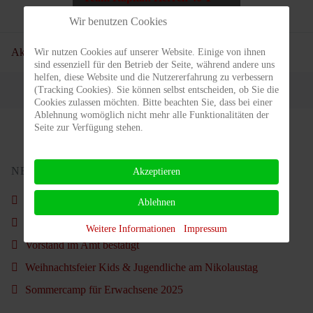
Wir benutzen Cookies
Aktuelle Seite:
Startseite
Teams
Herren
Herren 40-1
Wir nutzen Cookies auf unserer Website. Einige von ihnen
sind essenziell für den Betrieb der Seite, während andere uns
helfen, diese Website und die Nutzererfahrung zu verbessern
(Tracking Cookies). Sie können selbst entscheiden, ob Sie die
Cookies zulassen möchten. Bitte beachten Sie, dass bei einer
Ablehnung womöglich nicht mehr alle Funktionalitäten der
Seite zur Verfügung stehen.
NEUSTE BEITRÄGE
Akzeptieren
Schön war´s wieder.
Ablehnen
Nachruf - Carl Ahlgrimm
Weitere Informationen
Impressum
Vorstand im Amt bestätigt
Weihnachtsfeier Kids & Jugendliche am Nikolaustag
Sommercamp für Erwachsene 2025