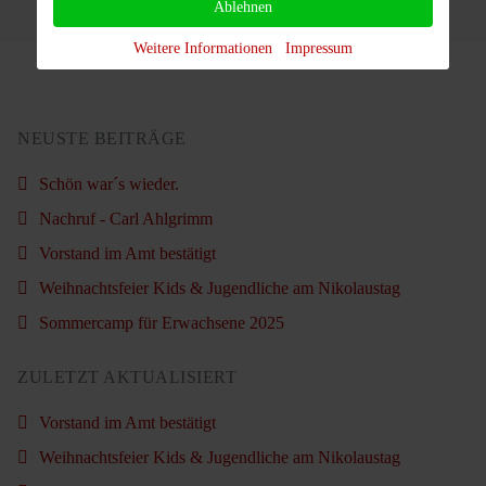
Ablehnen
Weitere Informationen
Impressum
NEUSTE BEITRÄGE
Schön war´s wieder.
Nachruf - Carl Ahlgrimm
Vorstand im Amt bestätigt
Weihnachtsfeier Kids & Jugendliche am Nikolaustag
Sommercamp für Erwachsene 2025
ZULETZT AKTUALISIERT
Vorstand im Amt bestätigt
Weihnachtsfeier Kids & Jugendliche am Nikolaustag