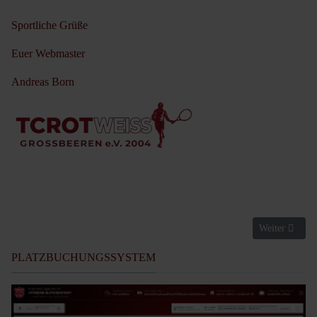
Sportliche Grüße
Euer Webmaster
Andreas Born
Nächster Beit
Weiter
PLATZBUCHUNGSSYSTEM