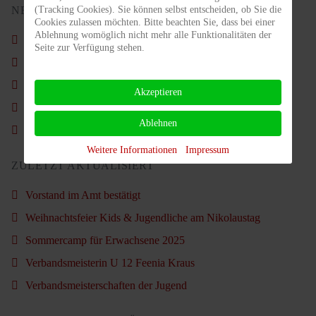
(Tracking Cookies). Sie können selbst entscheiden, ob Sie die
NEUSTE BEITRÄGE
Cookies zulassen möchten. Bitte beachten Sie, dass bei einer
Ablehnung womöglich nicht mehr alle Funktionalitäten der
Schön war´s wieder.
Seite zur Verfügung stehen.
Nachruf - Carl Ahlgrimm
Vorstand im Amt bestätigt
Akzeptieren
Weihnachtsfeier Kids & Jugendliche am Nikolaustag
Ablehnen
Sommercamp für Erwachsene 2025
Weitere Informationen
Impressum
ZULETZT AKTUALISIERT
Vorstand im Amt bestätigt
Weihnachtsfeier Kids & Jugendliche am Nikolaustag
Sommercamp für Erwachsene 2025
Verbandsmeisterin U 12 Feenia Kraus
Verbandsmeisterschaften der Jugend