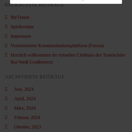
BELIEBTESTE BEITRÄGE
MyTennis
Spieltermine
Impressum
Vereinsinterne Kommunikationsplattform (Forum)
Herzlich willkommen im virtuellen Clubhaus des Tennisclubs
Rot Weiß Großbeeren!
ARCHIVIERTE BEITRÄGE
Juni, 2024
April, 2024
März, 2024
Februar, 2024
Oktober, 2023