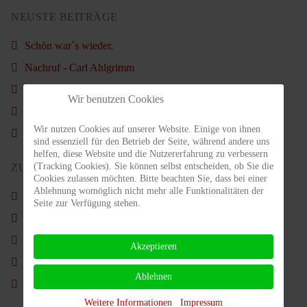
NEUSTE BEITRÄGE
Schön war´s wieder.
Nachruf - Carl Ahlgrimm
Vorstand im Amt bestätigt
Wir benutzen Cookies
Weihnachtsfeier Kids & Jugendliche am Nikolaustag
Wir nutzen Cookies auf unserer Website. Einige von ihnen
Sommercamp für Erwachsene 2025
sind essenziell für den Betrieb der Seite, während andere uns
helfen, diese Website und die Nutzererfahrung zu verbessern
(Tracking Cookies). Sie können selbst entscheiden, ob Sie die
ZULETZT AKTUALISIERT
Cookies zulassen möchten. Bitte beachten Sie, dass bei einer
Ablehnung womöglich nicht mehr alle Funktionalitäten der
Vorstand im Amt bestätigt
Seite zur Verfügung stehen.
Weihnachtsfeier Kids & Jugendliche am Nikolaustag
Sommercamp für Erwachsene 2025
Akzeptieren
Verbandsmeisterin U 12 Feenia Kraus
Ablehnen
Verbandsmeisterschaften der Jugend
Weitere Informationen
Impressum