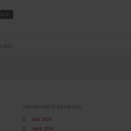
hster Beitrag: Neues zum Online Platzbuchungssystem 2021
ter
m 2022
ARCHIVIERTE BEITRÄGE
Juni, 2024
April, 2024