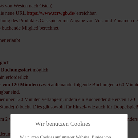
6 von Westen nach Osten)
 die neue URL
h
ttps://www.tcrwgb.de/
erreichbar.
chung des Produktes Gastspieler mit Angabe von Vor- und Zunamen de
s buchende Mitglied berechnet.
iner erlaubt
glich
 Buchungsstart
möglich
n erforderlich
r von 120 Minuten
(zwei aufeinanderfolgende Buchungen a 60 Minut
gbar sind.
auer über 120 Minuten verlängern, indem ein Buchender die ersten 120
Stunde(n) bucht. Dies gilt sowohl für Einzel- wie auch für Doppelspiel
 2 weitere Plätze, kann es zu
Darstellungsproblemen
des Kalenders
Wir benutzen Cookies
nderansicht. (ist inzwischen durch Workaround behoben)
Wir nutzen Cookies auf unserer Website. Einige von