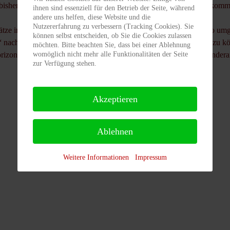
bisher nicht behoben werden und wird voraussichtlich erst in der kom
ihnen sind essenziell für den Betrieb der Seite, während
andere uns helfen, diese Website und die
Nutzererfahrung zu verbessern (Tracking Cookies). Sie
tze in der Vertikalansicht angezeigt werden können habe ich es so um
können selbst entscheiden, ob Sie die Cookies zulassen
 nach links bzw. rechts scollen kann, um so komfortabler buchen zu k
möchten. Bitte beachten Sie, dass bei einer Ablehnung
orizontale zu drehen. Dann werden auch bis zu 2 Tage in der Kalendera
womöglich nicht mehr alle Funktionalitäten der Seite
zur Verfügung stehen.
Akzeptieren
Ablehnen
Weitere Informationen
Impressum