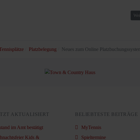
ystem 2022
Näc
Wei
Tennisplätze
Platzbelegung
Neues zum Online Platzbuchungssyste
TZT AKTUALISIERT
BELIEBTESTE BEITRÄGE
stand im Amt bestätigt
MyTennis
hnachtsfeier Kids &
Spieltermine