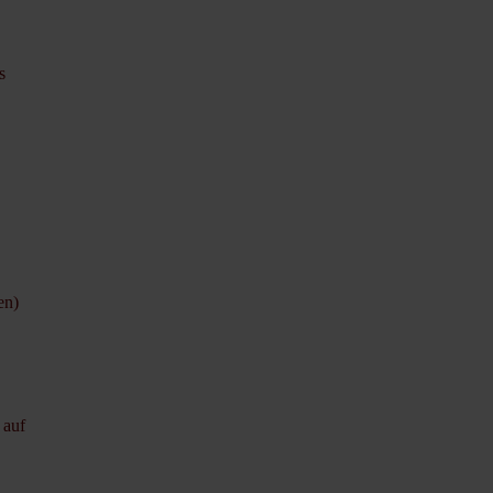
s
en)
!
 auf