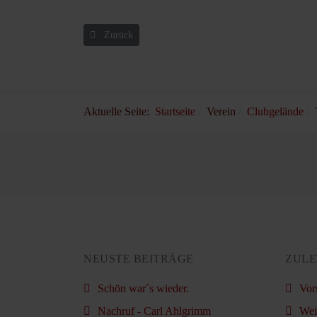
Vorheriger Beitrag: Update zum Online Platzbuchungss
Zurück
Aktuelle Seite:
Startseite
Verein
Clubgelände
NEUSTE BEITRÄGE
ZULE
Schön war´s wieder.
Vor
Nachruf - Carl Ahlgrimm
Wei