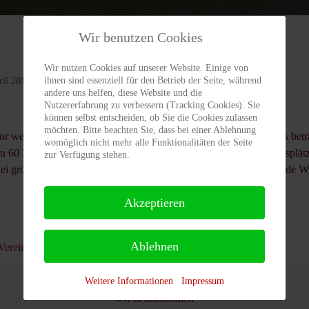
Wir benutzen Cookies
Wir nutzen Cookies auf unserer Website. Einige von
ihnen sind essenziell für den Betrieb der Seite, während
ril 2015
Zugriffe: 4541
andere uns helfen, diese Website und die
Nutzererfahrung zu verbessern (Tracking Cookies). Sie
können selbst entscheiden, ob Sie die Cookies zulassen
möchten. Bitte beachten Sie, dass bei einer Ablehnung
 wenigen Jahren erbaut Die Kapazität des gesamten Clubhauses beträ
womöglich nicht mehr alle Funktionalitäten der Seite
 zu 60 Personen und stellt so die ideale Verbindung zwischen Tennisplät
zur Verfügung stehen.
ei größeren Anlässen wird die Terasse durch die weite, angrenzende Wi
Akzeptieren
Ablehnen
Vereinsheim
Weitere Informationen
Impressum