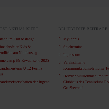
TZT AKTUALISIERT
BELIEBTESTE BEITRÄGE
stand im Amt bestätigt
MyTennis
hnachtsfeier Kids &
Spieltermine
endliche am Nikolaustag
Impressum
mercamp für Erwachsene 2025
Vereinsinterne
bandsmeisterin U 12 Feenia
Kommunikationsplattform (F
us
Herzlich willkommen im virtu
bandsmeisterschaften der Jugend
Clubhaus des Tennisclubs Ro
Großbeeren!