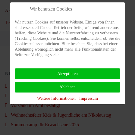
Wir benutzen Cookies
Aktuelle Seite:
Startseite
Verein
Clubgelände
Tennisplätze
Platzbelegung
Spielbetrieb
MyTennis
Wir nutzen Cookies auf unserer Website. Einige von ihnen
sind essenziell für den Betrieb der Seite, während andere uns
helfen, diese Website und die Nutzererfahrung zu verbessern
(Tracking Cookies). Sie können selbst entscheiden, ob Sie die
Cookies zulassen möchten. Bitte beachten Sie, dass bei einer
Ablehnung womöglich nicht mehr alle Funktionalitäten der
Seite zur Verfügung stehen.
NEUSTE BEITRÄGE
Akzeptieren
Schön war´s wieder.
Ablehnen
Nachruf - Carl Ahlgrimm
Weitere Informationen
Impressum
Vorstand im Amt bestätigt
Weihnachtsfeier Kids & Jugendliche am Nikolaustag
Sommercamp für Erwachsene 2025