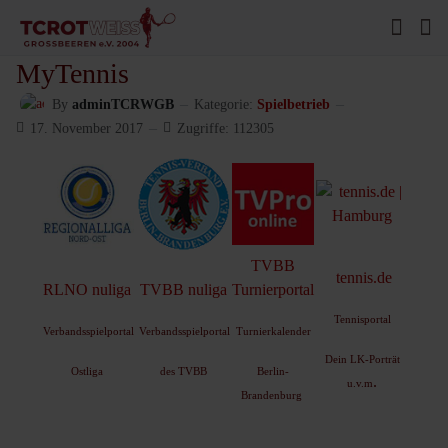
MyTennis
By
adminTCRWGB
Kategorie:
Spielbetrieb
17. November 2017
Zugriffe: 112305
TVBB
tennis.de
RLNO nuliga
TVBB nuliga
Turnierportal
Tennisportal
Verbandsspielportal
Verbandsspielportal
Turnierkalender
Dein LK-Porträt
Ostliga
des TVBB
Berlin-
.
u.v.m
Brandenburg