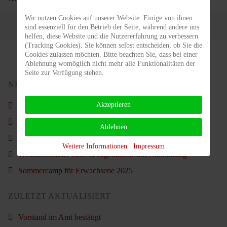
Wir nutzen Cookies auf unserer Website. Einige von ihnen
sind essenziell für den Betrieb der Seite, während andere uns
helfen, diese Website und die Nutzererfahrung zu verbessern
(Tracking Cookies). Sie können selbst entscheiden, ob Sie die
Cookies zulassen möchten. Bitte beachten Sie, dass bei einer
Ablehnung womöglich nicht mehr alle Funktionalitäten der
Seite zur Verfügung stehen.
NEUSTE BEITRÄGE
Akzeptieren
Schön war´s wieder.
Nachruf - Carl Ahlgrimm
Ablehnen
Vorstand im Amt bestätigt
Weitere Informationen
Impressum
Weihnachtsfeier Kids & Jugendliche am Nikolaustag
Sommercamp für Erwachsene 2025
ZULETZT AKTUALISIERT
Vorstand im Amt bestätigt