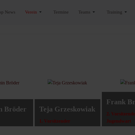
op News
Verein
Termine
Teams
Training
Frank B
n Bröder
Teja Grzeskowiak
2. Vorsitzend
1. Vorsitzender
Jugendwart