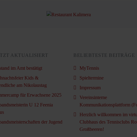
TZT AKTUALISIERT
BELIEBTESTE BEITRÄGE
stand im Amt bestätigt
MyTennis
hnachtsfeier Kids &
Spieltermine
endliche am Nikolaustag
Impressum
mercamp für Erwachsene 2025
Vereinsinterne
bandsmeisterin U 12 Feenia
Kommunikationsplattform (F
us
Herzlich willkommen im virtu
bandsmeisterschaften der Jugend
Clubhaus des Tennisclubs Ro
Großbeeren!