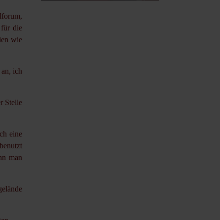
dforum,
für die
ien wie
an, ich
 Stelle
ch eine
benutzt
enn man
gelände