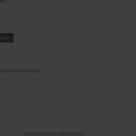
gen.
hster Beitrag: Kurzportrait
ter
nsplattform (Forum)
ARCHIVIERTE BEITRÄGE