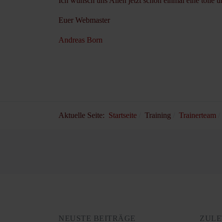
Ich wünsch uns Allen jetzt schon einmal eine tolle u
Euer Webmaster
Andreas Born
Aktuelle Seite:
Startseite
Training
Trainerteam
NEUSTE BEITRÄGE
ZULE