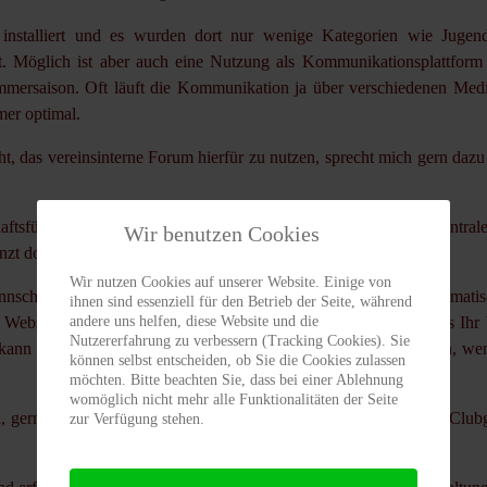
installiert und es wurden dort nur wenige Kategorien wie Jugen
et. Möglich ist aber auch eine Nutzung als Kommunikationsplattform 
mersaison. Oft läuft die Kommunikation ja über verschiedenen Med
mer optimal.
 das vereinsinterne Forum hierfür zu nutzen, sprecht mich gern dazu 
chaftsführers oder Rückmeldungen aus den Teams dann an einer zentraler
Wir benutzen Cookies
zt dort verfügbar sind.
Wir nutzen Cookies auf unserer Website. Einige von
nnschaftsbereich (Kategorie) abbonieren und bekommt dann automatis
ihnen sind essenziell für den Betrieb der Seite, während
andere uns helfen, diese Website und die
ie Webseiten und das Forum werden dynamisch an das Gerät, das Ihr 
Nutzererfahrung zu verbessern (Tracking Cookies). Sie
t kann man auch das Forum komfortabel auf Mobilgeräten nutzen, w
können selbst entscheiden, ob Sie die Cookies zulassen
möchten. Bitte beachten Sie, dass bei einer Ablehnung
womöglich nicht mehr alle Funktionalitäten der Seite
en, gern auch einfach anrufen oder mich bei Gelegenheit auf dem Club
zur Verfügung stehen.