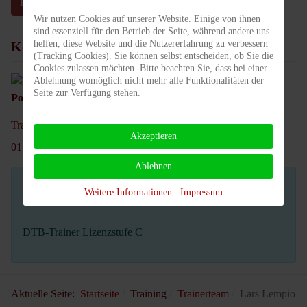
E-Mail senden
Wir nutzen Cookies auf unserer Website. Einige von ihnen
sind essenziell für den Betrieb der Seite, während andere uns
helfen, diese Website und die Nutzererfahrung zu verbessern
Kontakt
(Tracking Cookies). Sie können selbst entscheiden, ob Sie die
Cookies zulassen möchten. Bitte beachten Sie, dass bei einer
Ablehnung womöglich nicht mehr alle Funktionalitäten der
Seite zur Verfügung stehen.
Position:
Abteilung Erwachsene
Trainer_Lars@tc-rotweiss-grossbeeren.de
Akzeptieren
0177 4798735
Ablehnen
Weitere Informationen
Impressum
Weitere Informationen
DTB-Trainer Lizenzstufe C
Aktuelle Seite:
Startseite
Training
Trainerteam
Lars Lempio