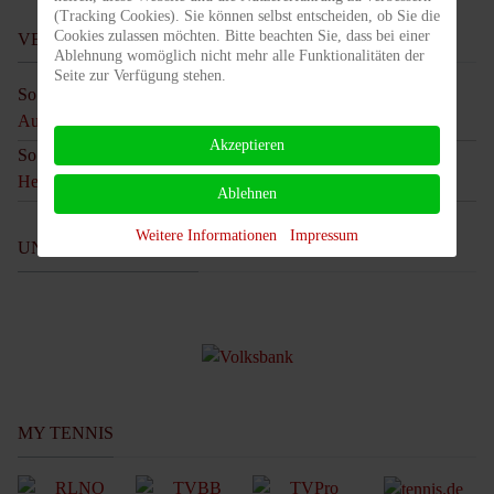
(Tracking Cookies). Sie können selbst entscheiden, ob Sie die
Cookies zulassen möchten. Bitte beachten Sie, dass bei einer
VERBANDSSPIELKALENDER
Ablehnung womöglich nicht mehr alle Funktionalitäten der
Seite zur Verfügung stehen.
So 06 Sep. @ 09:00
13:00
-
Auswärtsspiel U12 Mixed in Berlin gegen USV Potsdam
Akzeptieren
So 20 Sep. @ 09:00
13:00
-
Heimspiel U12 Mixed gegen SV Berlin-Friedrichstadt
Ablehnen
Weitere Informationen
Impressum
UNSERE SPONSOREN
MY TENNIS