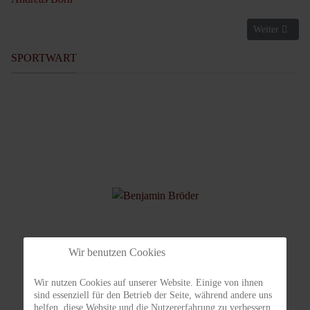
Nächster Beitr
Weiter
SPORTWART
Wir benutzen Cookies
Benjamin Bröder
Wir nutzen Cookies auf unserer Website. Einige von ihnen
Sportwart
sind essenziell für den Betrieb der Seite, während andere uns
helfen, diese Website und die Nutzererfahrung zu verbessern