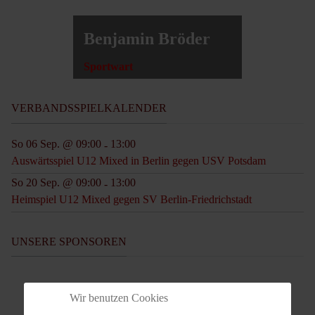
Benjamin Bröder
Sportwart
VERBANDSSPIELKALENDER
So 06 Sep. @ 09:00
13:00
-
Auswärtsspiel U12 Mixed in Berlin gegen USV Potsdam
So 20 Sep. @ 09:00
13:00
-
Heimspiel U12 Mixed gegen SV Berlin-Friedrichstadt
UNSERE SPONSOREN
Wir benutzen Cookies