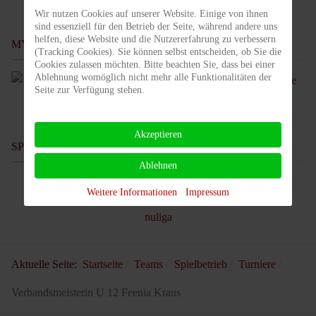
Wir nutzen Cookies auf unserer Website. Einige von ihnen
sind essenziell für den Betrieb der Seite, während andere uns
helfen, diese Website und die Nutzererfahrung zu verbessern
MY TENNIS
(Tracking Cookies). Sie können selbst entscheiden, ob Sie die
Cookies zulassen möchten. Bitte beachten Sie, dass bei einer
Ablehnung womöglich nicht mehr alle Funktionalitäten der
Seite zur Verfügung stehen.
Akzeptieren
SPIELTERMINE UNSERES VEREINS
Ablehnen
Weitere Informationen
Impressum
Aktuelle Seite:
Startseite
Teams
Spielbetrieb
Turniere
Verbandsmeisterin U 12 Feenia Kraus