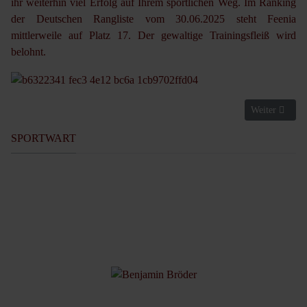
ihr weiterhin viel Erfolg auf Ihrem sportlichen Weg. Im Ranking
der Deutschen Rangliste vom 30.06.2025 steht Feenia
mittlerweile auf Platz 17. Der gewaltige Trainingsfleiß wird
belohnt.
Nächster Beitr
Weiter
SPORTWART