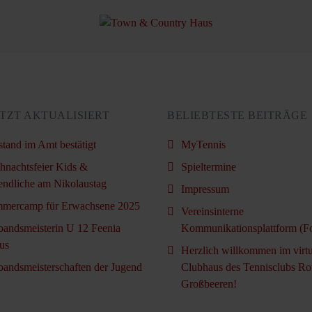
TZT AKTUALISIERT
BELIEBTESTE BEITRÄGE
stand im Amt bestätigt
MyTennis
hnachtsfeier Kids &
Spieltermine
endliche am Nikolaustag
Impressum
mercamp für Erwachsene 2025
Vereinsinterne
bandsmeisterin U 12 Feenia
Kommunikationsplattform (F
us
Herzlich willkommen im virtu
bandsmeisterschaften der Jugend
Clubhaus des Tennisclubs Ro
Großbeeren!