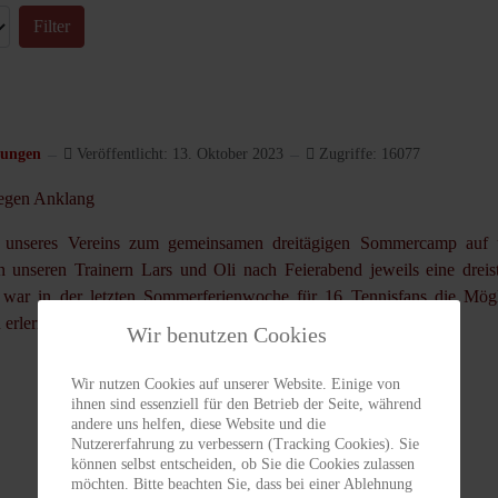
Filter
tungen
Veröffentlicht: 13. Oktober 2023
Zugriffe: 16077
regen Anklang
erte unseres Vereins zum gemeinsamen dreitägigen Sommercamp auf 
 unseren Trainern Lars und Oli nach Feierabend jeweils eine dreis
r war in der letzten Sommerferienwoche für 16 Tennisfans die Mögl
u erlernen bzw. zu festigen und ihre Kondition zu verbessern.
Wir benutzen Cookies
Wir nutzen Cookies auf unserer Website. Einige von
ihnen sind essenziell für den Betrieb der Seite, während
andere uns helfen, diese Website und die
Nutzererfahrung zu verbessern (Tracking Cookies). Sie
können selbst entscheiden, ob Sie die Cookies zulassen
möchten. Bitte beachten Sie, dass bei einer Ablehnung