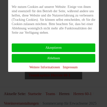
Wir nutzen Cookies auf unserer Website. Einige von ihnen
sind essenziell für den Betrieb der Seite, während andere uns
helfen, diese Website und die Nutzererfahrung zu verbessern
(Tracking Cookies). Sie können selbst entscheiden, ob Sie die
Cookies zulassen möchten. Bitte beachten Sie, dass bei einer
Ablehnung womöglich nicht mehr alle Funktionalitäten der
Seite zur Verfügung stehen.
Akzeptieren
Ablehnen
Thorsten Streck
Weitere Informationen
Impressum
Teamkapitän Herren 60-1
Aktuelle Seite:
Startseite
Teams
Herren
Herren 60-1
Vereinsveranstaltungen
Sommercamp für Erwachsene 2025