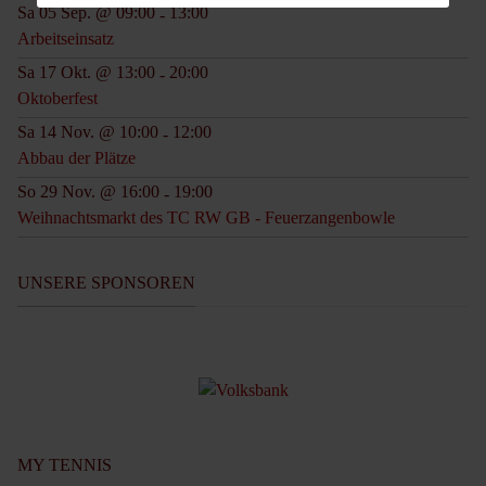
Sa 05 Sep. @ 09:00
13:00
-
Arbeitseinsatz
Sa 17 Okt. @ 13:00
20:00
-
Oktoberfest
Sa 14 Nov. @ 10:00
12:00
-
Abbau der Plätze
So 29 Nov. @ 16:00
19:00
-
Weihnachtsmarkt des TC RW GB - Feuerzangenbowle
UNSERE SPONSOREN
MY TENNIS