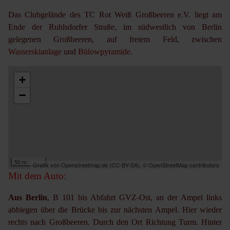
Das Clubgelände des TC Rot Weiß Großbeeren e.V. liegt am
Ende der Ruhlsdorfer Straße, im südwestlich von Berlin
gelegenen Großbeeren, auf freiem Feld, zwischen
Wasserskianlage
und
Bülowpyramide
.
+
−
50 m
Grafik von
Openstreetmap.de
(
CC-BY-SA
),
© OpenStreetMap contributors
Mit dem Auto:
Aus Berlin
, B 101 bis Abfahrt GVZ-Ost, an der Ampel links
abbiegen über die Brücke bis zur nächsten Ampel. Hier wieder
rechts nach Großbeeren. Durch den Ort Richtung Turm. Hinter