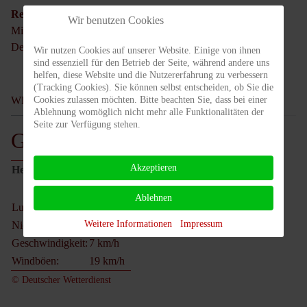
Regionalbahn
Wir benutzen Cookies
Mit der RE 4 und RE 5 bis Bahnhof Großbeeren
Der Ausschilderung folgen. Fussweg ca. 20 min
Wir nutzen Cookies auf unserer Website. Einige von ihnen
sind essenziell für den Betrieb der Seite, während andere uns
helfen, diese Website und die Nutzererfahrung zu verbessern
(Tracking Cookies). Sie können selbst entscheiden, ob Sie die
Cookies zulassen möchten. Bitte beachten Sie, dass bei einer
WETTER IN
Ablehnung womöglich nicht mehr alle Funktionalitäten der
Seite zur Verfügung stehen.
Großbeeren
Akzeptieren
Heute
21°C
Ablehnen
Luftdruck:
1022 hPa
Weitere Informationen
Impressum
Niederschlag:
0 mm
Geschwindigkeit:
7 km/h
Windböen:
19 km/h
© Deutscher Wetterdienst