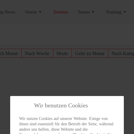
op News
Verein
Termine
Teams
Training
ch Monat
Nach Woche
Heute
Gehe zu Monat
Nach Kateg
Wir benutzen Cookies
Wir nutzen Cookies auf unserer Website. Einige von
ihnen sind essenziell für den Betrieb der Seite, während
andere uns helfen, diese Website und die