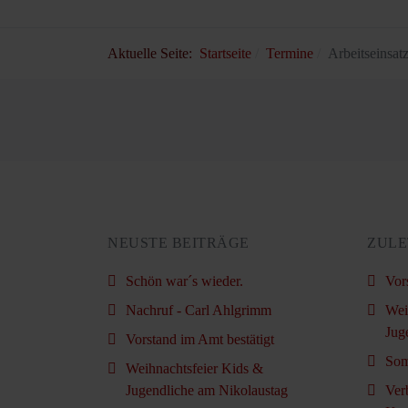
Aktuelle Seite:
Startseite
Termine
Arbeitseinsat
NEUSTE BEITRÄGE
ZULE
Schön war´s wieder.
Vor
Nachruf - Carl Ahlgrimm
Wei
Jug
Vorstand im Amt bestätigt
Som
Weihnachtsfeier Kids &
Jugendliche am Nikolaustag
Ver