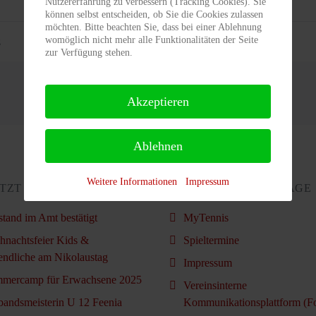
Nutzererfahrung zu verbessern (Tracking Cookies). Sie
können selbst entscheiden, ob Sie die Cookies zulassen
möchten. Bitte beachten Sie, dass bei einer Ablehnung
womöglich nicht mehr alle Funktionalitäten der Seite
z
zur Verfügung stehen.
Akzeptieren
Ablehnen
Weitere Informationen
Impressum
TZT AKTUALISIERT
BELIEBTESTE BEITRÄGE
stand im Amt bestätigt
MyTennis
hnachtsfeier Kids &
Spieltermine
endliche am Nikolaustag
Impressum
mercamp für Erwachsene 2025
Vereinsinterne
bandsmeisterin U 12 Feenia
Kommunikationsplattform (F