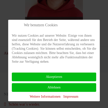
Conni Gorgas
Wir benutzen Cookies
Team Kapitänin Damen 50-1
Wir nutzen Cookies auf unserer Website. Einige von ihnen
sind essenziell für den Betrieb der Seite, während andere uns
helfen, diese Website und die Nutzererfahrung zu verbessern
(Tracking Cookies). Sie können selbst entscheiden, ob Sie die
Cookies zulassen möchten. Bitte beachten Sie, dass bei einer
Aktuelle Seite:
Startseite
Teams
Damen
Damen 50-1
Ablehnung womöglich nicht mehr alle Funktionalitäten der
Seite zur Verfügung stehen.
Akzeptieren
Ablehnen
NEUSTE BEITRÄGE
Weitere Informationen
Impressum
Schön war´s wieder.