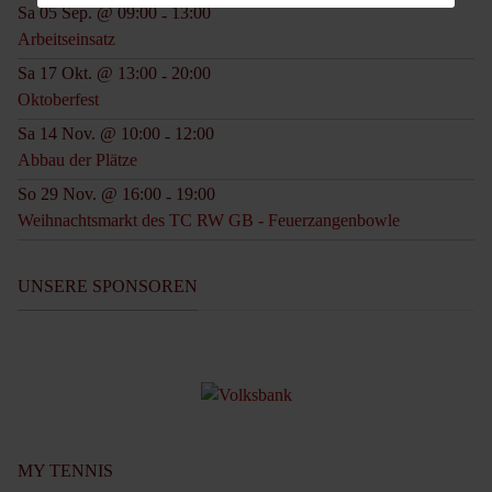
Sa 05 Sep. @ 09:00
13:00
-
Arbeitseinsatz
Sa 17 Okt. @ 13:00
20:00
-
Oktoberfest
Sa 14 Nov. @ 10:00
12:00
-
Abbau der Plätze
So 29 Nov. @ 16:00
19:00
-
Weihnachtsmarkt des TC RW GB - Feuerzangenbowle
UNSERE SPONSOREN
MY TENNIS