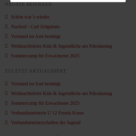
NEUSTE BEITRÄGE
Schön war´s wieder.
Nachruf - Carl Ahlgrimm
Vorstand im Amt bestätigt
Weihnachtsfeier Kids & Jugendliche am Nikolaustag
Sommercamp für Erwachsene 2025
ZULETZT AKTUALISIERT
Vorstand im Amt bestätigt
Weihnachtsfeier Kids & Jugendliche am Nikolaustag
Sommercamp für Erwachsene 2025
Verbandsmeisterin U 12 Feenia Kraus
Verbandsmeisterschaften der Jugend