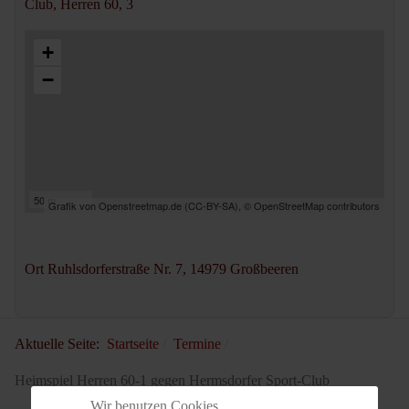
Club, Herren 60, 3
+
−
50 m
Grafik von
Openstreetmap.de
(
CC-BY-SA
),
© OpenStreetMap contributors
Ort
Ruhlsdorferstraße Nr. 7, 14979 Großbeeren
Aktuelle Seite:
Startseite
Termine
Heimspiel Herren 60-1 gegen Hermsdorfer Sport-Club
Wir benutzen Cookies