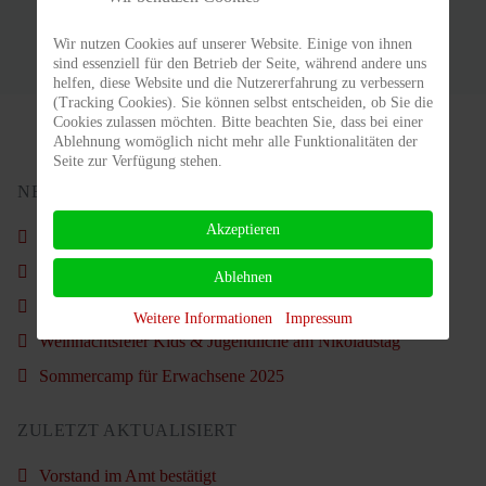
Wir nutzen Cookies auf unserer Website. Einige von ihnen
sind essenziell für den Betrieb der Seite, während andere uns
helfen, diese Website und die Nutzererfahrung zu verbessern
(Tracking Cookies). Sie können selbst entscheiden, ob Sie die
Cookies zulassen möchten. Bitte beachten Sie, dass bei einer
Ablehnung womöglich nicht mehr alle Funktionalitäten der
Seite zur Verfügung stehen.
NEUSTE BEITRÄGE
Akzeptieren
Schön war´s wieder.
Nachruf - Carl Ahlgrimm
Ablehnen
Vorstand im Amt bestätigt
Weitere Informationen
Impressum
Weihnachtsfeier Kids & Jugendliche am Nikolaustag
Sommercamp für Erwachsene 2025
ZULETZT AKTUALISIERT
Vorstand im Amt bestätigt